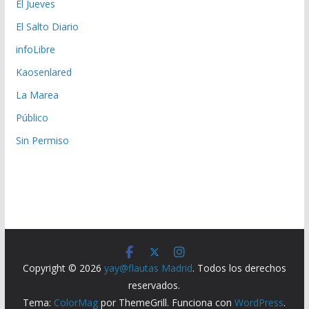
El Jueves
El Salto Diario
infoLibre
Kaosenlared
La Marea
Público
Sin Permiso
Copyright © 2026
yay@flautas Madrid
. Todos los derechos
reservados.
Tema:
ColorMag
por ThemeGrill. Funciona con
WordPress
.