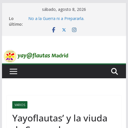
Saltar
sábado, agosto 8, 2026
al
Lo
No a la Guerra ni a Prepararla.
contenido
último:
Lo llaman democracia y no lo es
Ni un Euro para el Rearme. Ni un Voto para la
Guerra.
El Laberinto de las Listas de Espera.
Encuentro Estatal de Iai@-Yay@flautas
VARIOS
Yayoflautas’ y la viuda