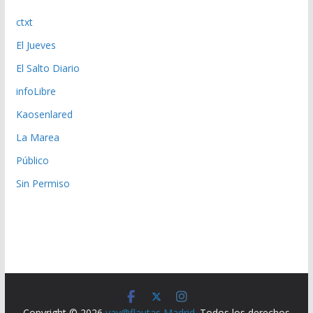
ctxt
El Jueves
El Salto Diario
infoLibre
Kaosenlared
La Marea
Público
Sin Permiso
Copyright © 2026
yay@flautas Madrid
. Todos los derechos