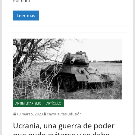
Por duro
Leer más
ANTIMILITARISMO
ARTÍCULO
13 marzo, 2023
Yayoflautas Difusión
Ucrania, una guerra de poder
que pudo evitarse y se debe