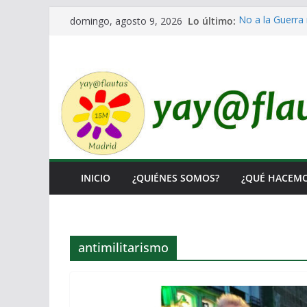
Saltar
Lo último:
No a la Guerra 
domingo, agosto 9, 2026
al
Lo llaman demo
Ni un Euro para
contenido
El Laberinto de
Encuentro Esta
INICIO
¿QUIÉNES SOMOS?
¿QUÉ HACEM
antimilitarismo