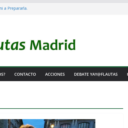
ni a Prepararla.
cracia y no lo es
 el Rearme. Ni un Voto para la Guerra.
 las Listas de Espera.
tal de Iai@-Yay@flautas
OS?
CONTACTO
ACCIONES
DEBATE YAY@FLAUTAS