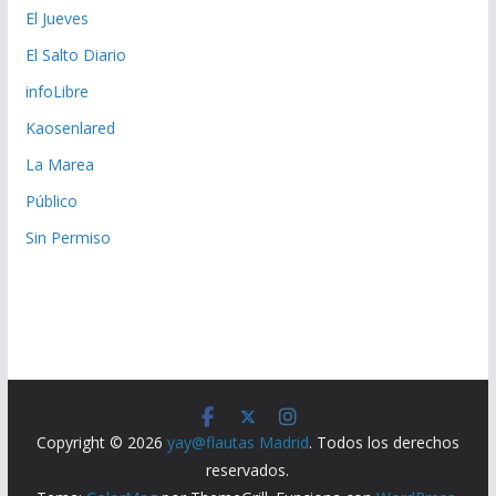
El Jueves
El Salto Diario
infoLibre
Kaosenlared
La Marea
Público
Sin Permiso
Copyright © 2026
yay@flautas Madrid
. Todos los derechos
reservados.