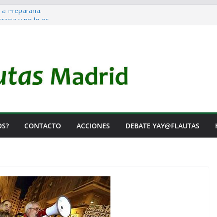
 a Prepararla.
acia y no lo es
el Rearme. Ni un Voto para la Guerra.
as Listas de Espera.
l de Iai@-Yay@flautas
OS?
CONTACTO
ACCIONES
DEBATE YAY@FLAUTAS