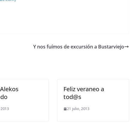
Y nos fuímos de excursión a Bustarviejo
 Alekos
Feliz veraneo a
ido
tod@s
, 2013
21 julio, 2013