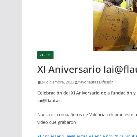
VARIOS
XI Aniversario Iai@fl
24 diciembre, 2023
Yayoflautas Difusión
Celebración del XI Aniversario de a fundación 
Iai@flautas.
Nuestros compañeros de Valencia celebran este añ
vídeo que grabaron
XI Aniversario Iai@flautas Valencia nov2023 (yout