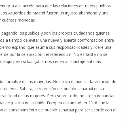
denuncia a la acción para que las relaciones entre los pueblos
. Los Acuerdos de Madrid fueron un injusto abandono y una
or cuántas monedas.
 pagando los pueblos y son los propios ciudadanos quienes
s a tiempo de evitar una nueva y abierta confrontación entre
obierno español que asuma sus responsabilidades y lidere una
ente por la celebración del referéndum. No es fácil y no se
rroquí pero si los gobiernos ceden al chantaje ante las
cio cómplice de las mayorías. Nos toca denunciar la violación de
te en el Sáhara, la represión del pueblo saharaui en su
nerabilidad de las mujeres. Pero sobre todo, nos toca denunciar
unal de Justicia de la Unión Europea dictaminó en 2018 que la
n el consentimiento del pueblo saharaui para ser acorde con el