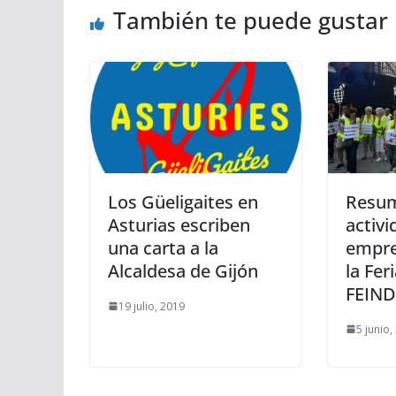
También te puede gustar
Los Güeligaites en
Resum
Asturias escriben
activ
una carta a la
empre
Alcaldesa de Gijón
la Fer
FEIND
19 julio, 2019
5 junio,