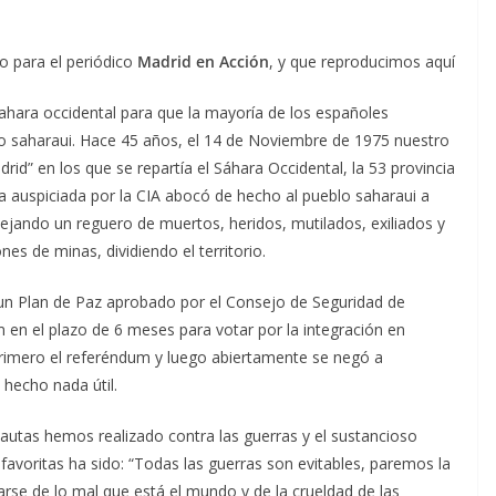
o para el periódico
Madrid en Acción
, y que reproducimos aquí
ahara occidental para que la mayoría de los españoles
 saharaui. Hace 45 años, el 14 de Noviembre de 1975 nuestro
rid” en los que se repartía el Sáhara Occidental, la 53 provincia
a auspiciada por la CIA abocó de hecho al pueblo saharaui a
jando un reguero de muertos, heridos, mutilados, exiliados y
s de minas, dividiendo el territorio.
 un Plan de Paz aprobado por el Consejo de Seguridad de
 en el plazo de 6 meses para votar por la integración en
rimero el referéndum y luego abiertamente se negó a
 hecho nada útil.
autas hemos realizado contra las guerras y el sustancioso
favoritas ha sido: “Todas las guerras son evitables, paremos la
rse de lo mal que está el mundo y de la crueldad de las