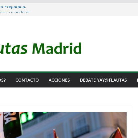
 a Prepararla.
acia y no lo es
l Rearme. Ni un Voto para la Guerra.
as Listas de Espera.
l de Iai@-Yay@flautas
OS?
CONTACTO
ACCIONES
DEBATE YAY@FLAUTAS