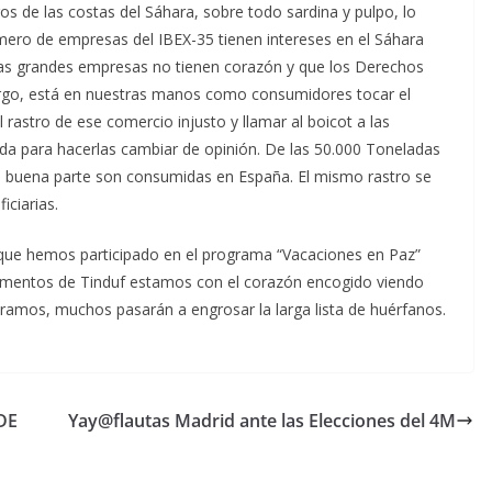
s de las costas del Sáhara, sobre todo sardina y pulpo, lo
ero de empresas del IBEX-35 tienen intereses en el Sáhara
 las grandes empresas no tienen corazón y que los Derechos
go, está en nuestras manos como consumidores tocar el
l rastro de ese comercio injusto y llamar al boicot a las
da para hacerlas cambiar de opinión. De las 50.000 Toneladas
 buena parte son consumidas en España. El mismo rastro se
ciarias.
que hemos participado en el programa “Vacaciones en Paz”
amentos de Tinduf estamos con el corazón encogido viendo
paramos, muchos pasarán a engrosar la larga lista de huérfanos.
DE
Yay@flautas Madrid ante las Elecciones del 4M