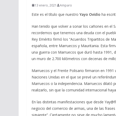
13 enero, 2021
Amparo
Este es el título que nuestro
Yayo Ovidio
ha escrit
Han tenido que volver a sonar los cañones en el S
recordemos que tenemos una deuda con el pueblo
Rey Emérito firmó los “Acuerdos Tripartitos de Mad
española, entre Marruecos y Mauritania. Esta firm
una guerra con Marruecos que duró hasta 1991, de
un muro de 2.700 kilómetros con decenas de millone
Marruecos y el Frente Polisario firmaron en 1991
Naciones Unidas en el que se prevé un referéndum
Marruecos o la independencia. Marruecos dilató p
realizarlo, sin que la comunidad internacional haya
En las distintas manifestaciones que desde Yay@fl
negocio del comercio de armas, una de las frases 
siguiente”. Ciertamente no sirve de mucho lamenta