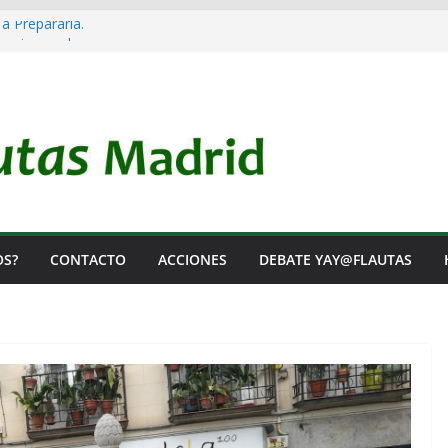
 a Prepararla.
acia y no lo es
l Rearme. Ni un Voto para la Guerra.
as Listas de Espera.
l de Iai@-Yay@flautas
OS?
CONTACTO
ACCIONES
DEBATE YAY@FLAUTAS