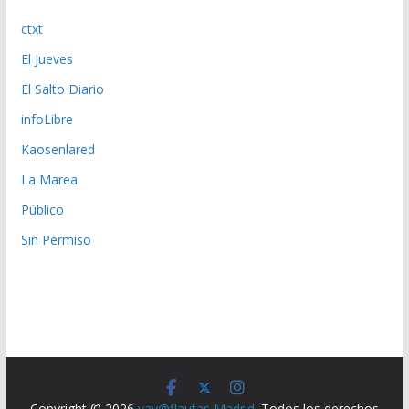
ctxt
El Jueves
El Salto Diario
infoLibre
Kaosenlared
La Marea
Público
Sin Permiso
Copyright © 2026
yay@flautas Madrid
. Todos los derechos