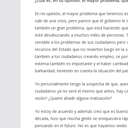
¿Cuál es, en su opinión, el mayor problema, qu
En mi opinión, el mayor problema que tenemos es
salir de una crisis, pero parece que el gobierno le
también un gran problema, que está haciendo que 
esté desahuciando a muchos miles de personas. T
sensible a los problemas de sus ciudadanos pero s
recursos del Estado que no revierten luego en la 
también a los ciudadanos creando empleo, se pon
externa también es importante y el haber cambiado
barbaridad, teniendo en cuenta la situación del pa
Yo personalmente tengo la sospecha de que, aunqu
ciudadanos ya no será el mismo que antes, hay ca
visión? ¿Quiere añadir alguna matización?
Yo estoy de acuerdo y además creo que es bueno
década, hizo que mucha gente se enriqueciera rá
pensando en el futuro. No es que hayamos vivido