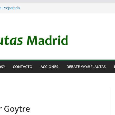
a Prepararla.
cia y no lo es
l Rearme. Ni un Voto para la Guerra.
s Listas de Espera.
 de Iai@-Yay@flautas
OS?
CONTACTO
ACCIONES
DEBATE YAY@FLAUTAS
r Goytre