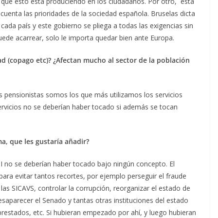
ón que esto está produciendo en los ciudadanos. Por otro, está
cuenta las prioridades de la sociedad española. Bruselas dicta
cada país y este gobierno se pliega a todas las exigencias sin
ede acarrear, solo le importa quedar bien ante Europa.
ad (copago etc)? ¿Afectan mucho al sector de la población
s pensionistas somos los que más utilizamos los servicios
servicios no se deberían haber tocado si además se tocan
, que les gustaría añadir?
+I no se deberían haber tocado bajo ningún concepto. El
para evitar tantos recortes, por ejemplo perseguir el fraude
de las SICAVS, controlar la corrupción, reorganizar el estado de
saparecer el Senado y tantas otras instituciones del estado
restados, etc. Si hubieran empezado por ahí, y luego hubieran