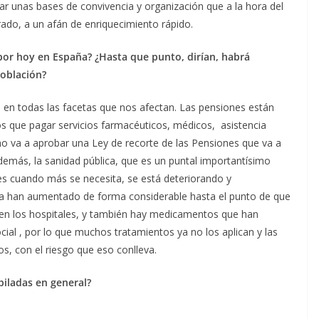
r unas bases de convivencia y organización que a la hora del
rado, a un afán de enriquecimiento rápido.
 por hoy en España? ¿Hasta que punto, dirían, habrá
población?
 en todas las facetas que nos afectan. Las pensiones están
s que pagar servicios farmacéuticos, médicos, asistencia
o va a aprobar una Ley de recorte de las Pensiones que va a
emás, la sanidad pública, que es un puntal importantísimo
s cuando más se necesita, se está deteriorando y
pera han aumentado de forma considerable hasta el punto de que
en los hospitales, y también hay medicamentos que han
ial , por lo que muchos tratamientos ya no los aplican y las
s, con el riesgo que eso conlleva.
biladas en general?