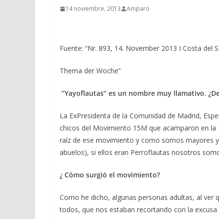
14 noviembre, 2013
Amparo
Fuente: “Nr. 893, 14. November 2013 I Costa del S
Thema der Woche”
“Yayoflautas” es un nombre muy llamativo. ¿De
La ExPresidenta de la Comunidad de Madrid, Esper
chicos del Movimiento 15M que acamparon en la P
raíz de ese movimiento y como somos mayores y 
abuelos), si ellos eran Perroflautas nosotros som
¿ Cómo surgió el movimiento?
Como he dicho, algunas personas adultas, al ver qu
todos, que nos estaban recortando con la excusa