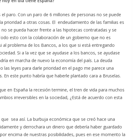
e hoy en día tiene España?
 el paro. Con un paro de 6 millones de personas no se puede
 da prioridad a otras cosas. El endeudamiento de las familias es
no se pueda hacer frente a las hipotecas contratadas y se
odo esto con la colaboración de un gobierno que no es
i al problema de los Bancos, a los que si está entregando
sociedad. Si a la vez que se ayudase a los bancos, se ayudase
dría en marcha de nuevo la economía del país. La deuda
 las leyes para darle prioridad en el pago me parece una
ís. En este punto habría que haberle plantado cara a Bruselas.
e en España la recesión termine, el tren de vida para muchos
mbios irreversibles en la sociedad, ¿Está de acuerdo con esta
 que sea así. La burbuja económica que se creó hace una
pidamente y derrochara un dinero que debería haber guardado
 por encima de nuestras posibilidades, pues en ese momento la