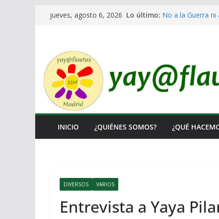
Saltar
Lo último:
No a la Guerra ni 
jueves, agosto 6, 2026
al
Lo llaman democra
Ni un Euro para e
contenido
El Laberinto de la
Encuentro Estatal
INICIO
¿QUIÉNES SOMOS?
¿QUÉ HACEM
DIVERSOS
VARIOS
Entrevista a Yaya Pila