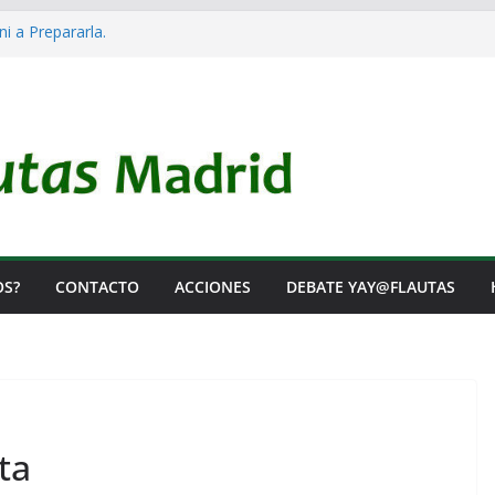
ni a Prepararla.
cracia y no lo es
 el Rearme. Ni un Voto para la Guerra.
 las Listas de Espera.
tal de Iai@-Yay@flautas
OS?
CONTACTO
ACCIONES
DEBATE YAY@FLAUTAS
ta