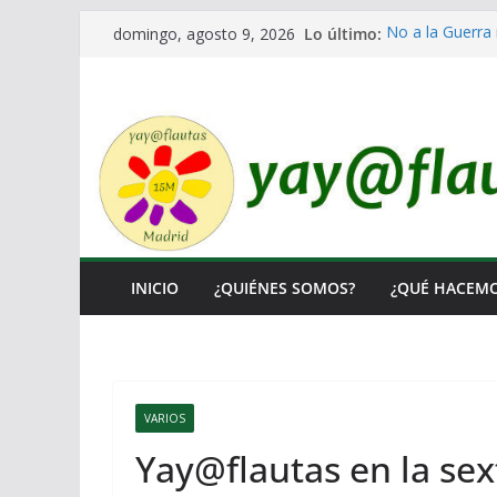
Saltar
Lo último:
No a la Guerra 
domingo, agosto 9, 2026
al
Lo llaman demo
Ni un Euro para
contenido
El Laberinto de
Encuentro Esta
INICIO
¿QUIÉNES SOMOS?
¿QUÉ HACEM
VARIOS
Yay@flautas en la sex