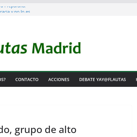
 a Prepararla.
acia y no lo es
l Rearme. Ni un Voto para la Guerra.
as Listas de Espera.
l de Iai@-Yay@flautas
OS?
CONTACTO
ACCIONES
DEBATE YAY@FLAUTAS
o, grupo de alto