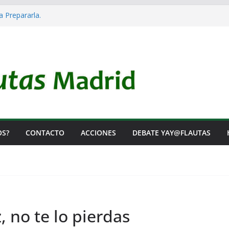
a Prepararla.
cia y no lo es
l Rearme. Ni un Voto para la Guerra.
s Listas de Espera.
 de Iai@-Yay@flautas
OS?
CONTACTO
ACCIONES
DEBATE YAY@FLAUTAS
, no te lo pierdas