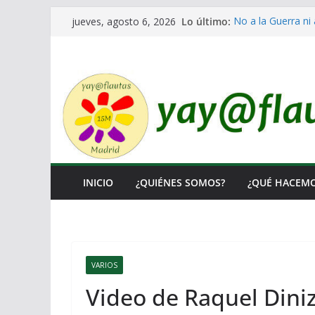
Saltar
Lo último:
No a la Guerra ni 
jueves, agosto 6, 2026
al
Lo llaman democra
Ni un Euro para e
contenido
El Laberinto de la
Encuentro Estatal
INICIO
¿QUIÉNES SOMOS?
¿QUÉ HACEM
VARIOS
Video de Raquel Diniz