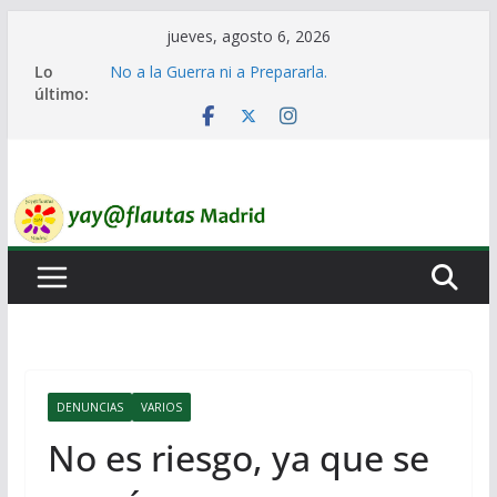
Saltar
jueves, agosto 6, 2026
al
Lo
No a la Guerra ni a Prepararla.
contenido
último:
Lo llaman democracia y no lo es
Ni un Euro para el Rearme. Ni un Voto para la
Guerra.
El Laberinto de las Listas de Espera.
Encuentro Estatal de Iai@-Yay@flautas
DENUNCIAS
VARIOS
No es riesgo, ya que se