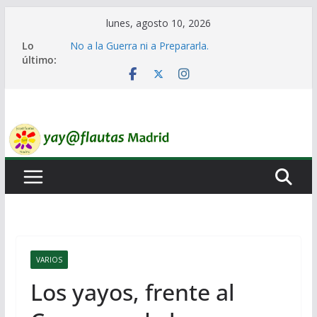
Saltar
lunes, agosto 10, 2026
al
Lo
No a la Guerra ni a Prepararla.
contenido
último:
Lo llaman democracia y no lo es
Ni un Euro para el Rearme. Ni un Voto para la
Guerra.
El Laberinto de las Listas de Espera.
Encuentro Estatal de Iai@-Yay@flautas
VARIOS
Los yayos, frente al