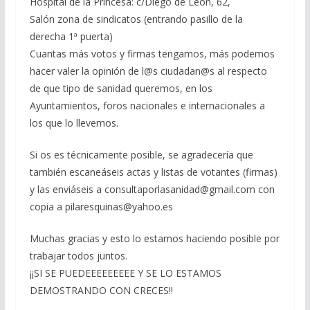
Hospital de la Princesa: c/Diego de León, 62,
Salón zona de sindicatos (entrando pasillo de la
derecha 1ª puerta)
Cuantas más votos y firmas tengamos, más podemos
hacer valer la opinión de l@s ciudadan@s al respecto
de que tipo de sanidad queremos, en los
Ayuntamientos, foros nacionales e internacionales a
los que lo llevemos.
Si os es técnicamente posible, se agradecería que
también escaneáseis actas y listas de votantes (firmas)
y las enviáseis a consultaporlasanidad@gmail.com con
copia a pilaresquinas@yahoo.es
Muchas gracias y esto lo estamos haciendo posible por
trabajar todos juntos.
¡¡SI SE PUEDEEEEEEEEE Y SE LO ESTAMOS
DEMOSTRANDO CON CRECES!!