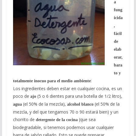
a
fung
icida
,
fácil
de
elab
orar,
bara
to y
:
totalmente inocuo para el medio ambiente
Los ingredientes deben estar en cualquier cocina, es un
poco de
(5 o 6 dientes para una botella de 1/2 litro),
ajo
(el 50% de la mezcla),
(el 50% de la
agua
alcohol blanco
mezcla, y del que tengamos 70 o 90 estará bien) y un
chorrito de
(que sea
detergente de la cocina
biodegradable, si tenemos podemos usar cualquier
barra de jabón rallado. Esto se puede preparar