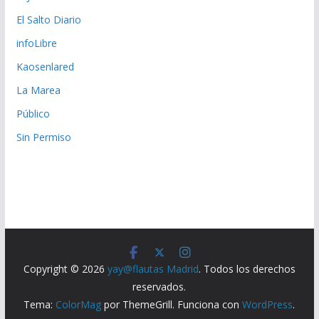
El Salto Diario
infoLibre
Kaosenlared
La Marea
Público
Sin Permiso
Copyright © 2026
yay@flautas Madrid
. Todos los derechos
reservados.
Tema:
ColorMag
por ThemeGrill. Funciona con
WordPress
.