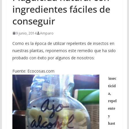
ingredientes fáciles de
conseguir
9 junio, 2014
Amparo
Como es la época de utilizar repelentes de insectos en
nuestras plantas, reponemos este remedio que ha sido
probado con éxito por algunos de nosotros:
Fuente: Ec
ocosas.com
I
nsec
ticid
a,
repel
ente
y
hast