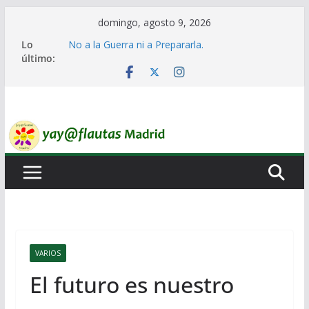
Saltar
domingo, agosto 9, 2026
al
Lo
No a la Guerra ni a Prepararla.
contenido
último:
Lo llaman democracia y no lo es
Ni un Euro para el Rearme. Ni un Voto para la
Guerra.
El Laberinto de las Listas de Espera.
Encuentro Estatal de Iai@-Yay@flautas
VARIOS
El futuro es nuestro