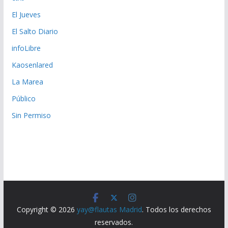
El Jueves
El Salto Diario
infoLibre
Kaosenlared
La Marea
Público
Sin Permiso
Copyright © 2026
yay@flautas Madrid
. Todos los derechos
reservados.