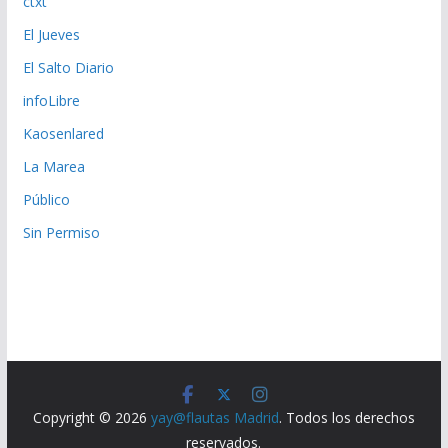
ctxt
El Jueves
El Salto Diario
infoLibre
Kaosenlared
La Marea
Público
Sin Permiso
Copyright © 2026
yay@flautas Madrid
. Todos los derechos
reservados.