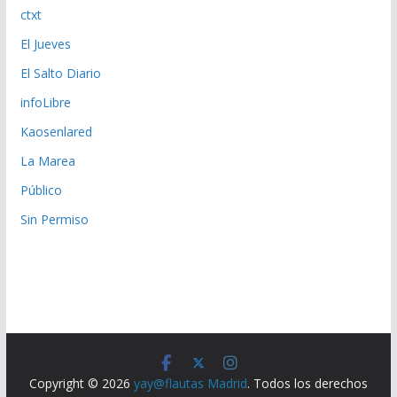
ctxt
El Jueves
El Salto Diario
infoLibre
Kaosenlared
La Marea
Público
Sin Permiso
Copyright © 2026
yay@flautas Madrid
. Todos los derechos