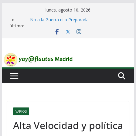
Saltar
lunes, agosto 10, 2026
al
Lo
No a la Guerra ni a Prepararla.
contenido
último:
Lo llaman democracia y no lo es
Ni un Euro para el Rearme. Ni un Voto para la
Guerra.
El Laberinto de las Listas de Espera.
Encuentro Estatal de Iai@-Yay@flautas
VARIOS
Alta Velocidad y política