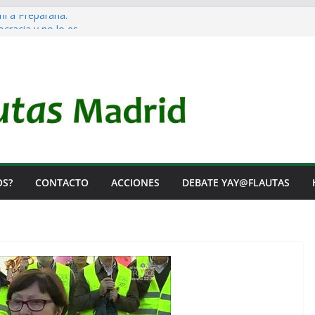
ni a Prepararla.
cracia y no lo es
 el Rearme. Ni un Voto para la Guerra.
 las Listas de Espera.
tal de Iai@-Yay@flautas
OS?
CONTACTO
ACCIONES
DEBATE YAY@FLAUTAS