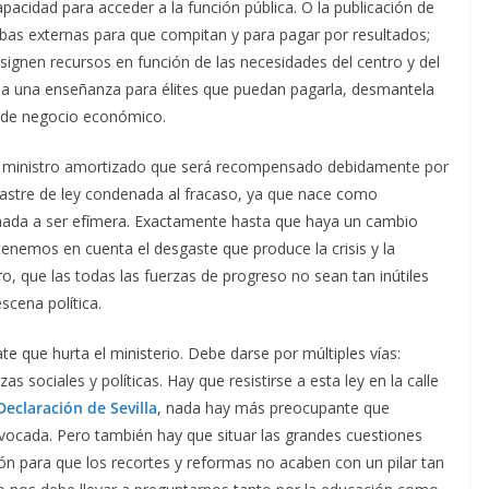
apacidad para acceder a la función pública. O la publicación de
ebas externas para que compitan y para pagar por resultados;
ignen recursos en función de las necesidades del centro y del
ña una enseñanza para élites que puedan pagarla, desmantela
s de negocio económico.
n ministro amortizado que será recompensado debidamente por
esastre de ley condenada al fracaso, ya que nace como
nada a ser efímera. Exactamente hasta que haya un cambio
 tenemos en cuenta el desgaste que produce la crisis y la
o, que las todas las fuerzas de progreso no sean tan inútiles
scena política.
te que hurta el ministerio. Debe darse por múltiples vías:
s sociales y políticas. Hay que resistirse a esta ley en la calle
Declaración de Sevilla
, nada hay más preocupante que
uivocada. Pero también hay que situar las grandes cuestiones
ón para que los recortes y reformas no acaben con un pilar tan