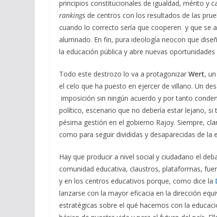
principios constitucionales de igualdad, mérito y c
rankings
de centros con los resultados de las pru
cuando lo correcto sería que cooperen y que se as
alumnado. En fin, pura ideología neocon que dise
la educación pública y abre nuevas oportunidade
Todo este destrozo lo va a protagonizar
Wert
, u
el celo que ha puesto en ejercer de villano. Un d
imposición sin ningún acuerdo y por tanto conde
político, escenario que no debería estar lejano, si
pésima gestión en el gobierno Rajoy. Siempre, clar
como para seguir divididas y desaparecidas de la e
Hay que producir a nivel social y ciudadano el deba
comunidad educativa, claustros, plataformas, fuerza
y en los centros educativos porque, como dice la
lanzarse con la mayor eficacia en la dirección eq
estratégicas sobre el qué hacemos con la educaci