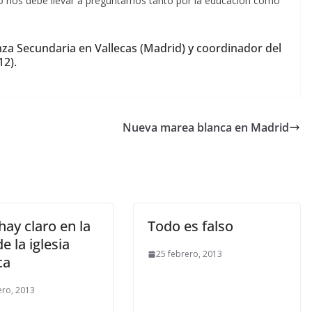
Ello nos debe llevar a preguntarnos tanto por la educación como
za Secundaria en Vallecas (Madrid) y coordinador del
12).
Nueva marea blanca en Madrid
ay claro en la
Todo es falso
e la iglesia
25 febrero, 2013
ca
ero, 2013