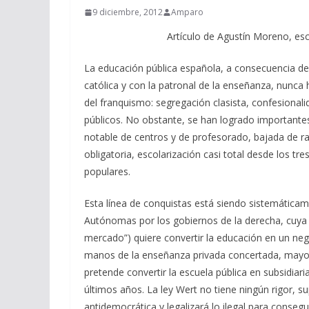
9 diciembre, 2012
Amparo
A
rtículo de Agustín Moreno, esc
La educación pública española, a consecuencia de
católica y con la patronal de la enseñanza, nunca 
del franquismo: segregación clasista, confesiona
públicos. No obstante, se han logrado importantes
notable de centros y de profesorado, bajada de ra
obligatoria, escolarización casi total desde los t
populares.
Esta línea de conquistas está siendo sistemátic
Autónomas por los gobiernos de la derecha, cuya 
mercado”) quiere convertir la educación en un ne
manos de la enseñanza privada concertada, mayori
pretende convertir la escuela pública en subsidiar
últimos años. La ley Wert no tiene ningún rigor, s
antidemocrática y legalizará lo ilegal para consegui