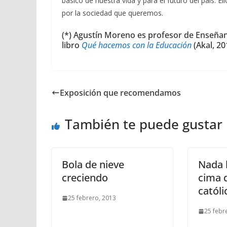
básico de nuestra vida y para el futuro del país. 
por la sociedad que queremos.
(*) Agustín Moreno es profesor de Enseñan
libro
Qué hacemos con la Educación
(Akal, 20
Exposición que recomendamos
También te puede gustar
Bola de nieve
Nada h
creciendo
cima d
católi
25 febrero, 2013
25 febr