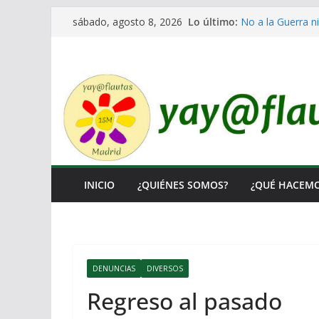
Saltar
Lo último:
No a la Guerra ni
sábado, agosto 8, 2026
al
Lo llaman democr
Ni un Euro para 
contenido
El Laberinto de l
Encuentro Estata
INICIO
¿QUIÉNES SOMOS?
¿QUÉ HACEM
DENUNCIAS
DIVERSOS
Regreso al pasado