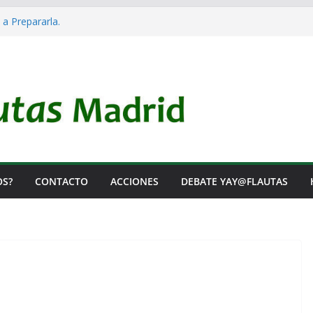
 a Prepararla.
acia y no lo es
el Rearme. Ni un Voto para la Guerra.
as Listas de Espera.
l de Iai@-Yay@flautas
OS?
CONTACTO
ACCIONES
DEBATE YAY@FLAUTAS