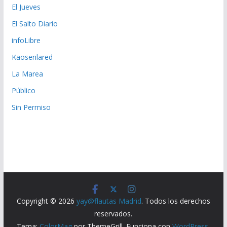
El Jueves
El Salto Diario
infoLibre
Kaosenlared
La Marea
Público
Sin Permiso
Copyright © 2026
yay@flautas Madrid
. Todos los derechos
reservados.
Tema:
ColorMag
por ThemeGrill. Funciona con
WordPress
.