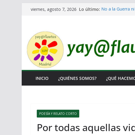
Saltar
Lo último:
No a la Guerra ni
viernes, agosto 7, 2026
al
Lo llaman democr
Ni un Euro para e
contenido
El Laberinto de l
Encuentro Estata
INICIO
¿QUIÉNES SOMOS?
¿QUÉ HACEM
POESÍA Y RELATO CORTO
Por todas aquellas vi