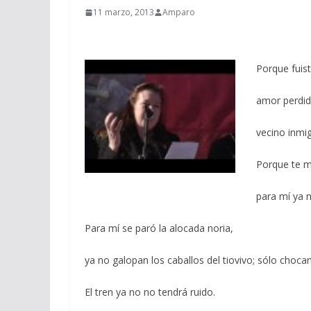
11 marzo, 2013
Amparo
Porque fuist
amor perdid
vecino inmi
Porque te m
para mí ya n
Para mí se paró la alocada noria,
ya no galopan los caballos del tiovivo; sólo choca
El tren ya no no tendrá ruido.