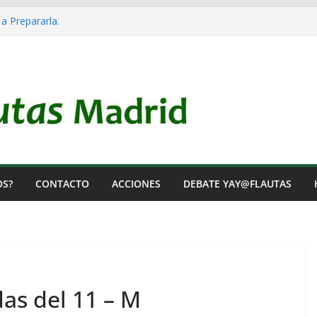
 a Prepararla.
acia y no lo es
l Rearme. Ni un Voto para la Guerra.
as Listas de Espera.
l de Iai@-Yay@flautas
OS?
CONTACTO
ACCIONES
DEBATE YAY@FLAUTAS
das del 11 – M