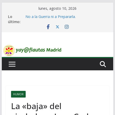
Saltar
lunes, agosto 10, 2026
al
Lo
No a la Guerra ni a Prepararla.
contenido
último:
Lo llaman democracia y no lo es
Ni un Euro para el Rearme. Ni un Voto para la
Guerra.
El Laberinto de las Listas de Espera.
Encuentro Estatal de Iai@-Yay@flautas
HUMOR
La «baja» del