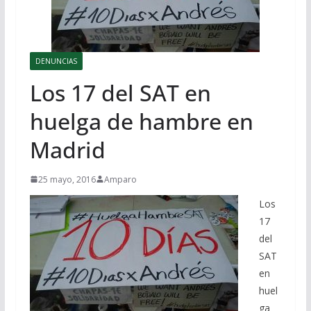
DENUNCIAS
Los 17 del SAT en
huelga de hambre en
Madrid
25 mayo, 2016
Amparo
Los
17
del
SAT
en
huel
ga