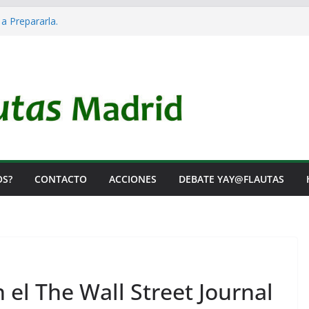
 a Prepararla.
acia y no lo es
l Rearme. Ni un Voto para la Guerra.
as Listas de Espera.
l de Iai@-Yay@flautas
OS?
CONTACTO
ACCIONES
DEBATE YAY@FLAUTAS
el The Wall Street Journal