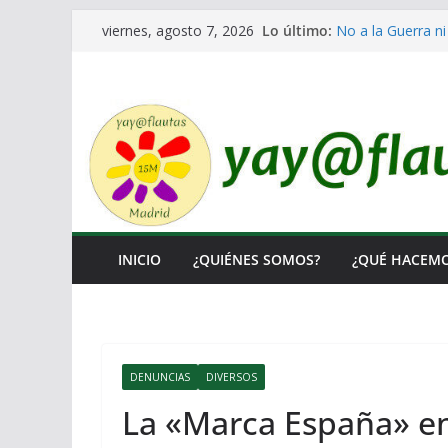
Saltar
Lo último:
No a la Guerra ni
viernes, agosto 7, 2026
al
Lo llaman democr
Ni un Euro para e
contenido
El Laberinto de l
Encuentro Estata
INICIO
¿QUIÉNES SOMOS?
¿QUÉ HACEM
DENUNCIAS
DIVERSOS
La «Marca España» en 