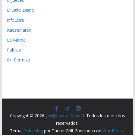
El Jueves
El Salto Diario
infoLibre
Kaosenlared
La Marea
Público
Sin Permiso
Copyright © 2026
yay@flautas Madrid
. Todos los derechos
reservados.
Tema:
ColorMag
por ThemeGrill. Funciona con
WordPress
.