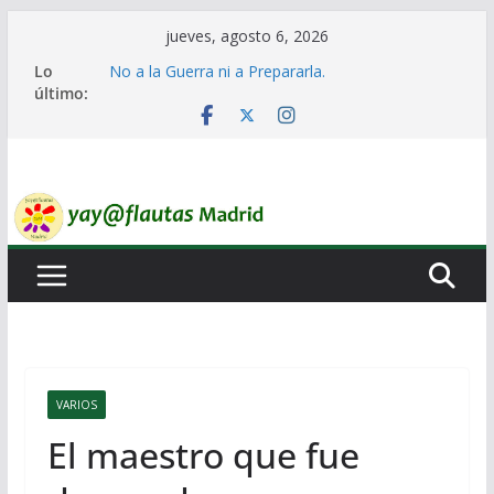
Saltar
jueves, agosto 6, 2026
al
Lo
No a la Guerra ni a Prepararla.
contenido
último:
Lo llaman democracia y no lo es
Ni un Euro para el Rearme. Ni un Voto para la
Guerra.
El Laberinto de las Listas de Espera.
Encuentro Estatal de Iai@-Yay@flautas
VARIOS
El maestro que fue