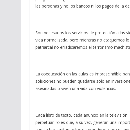
las personas y no los bancos ni los pagos de la de
Son necesarios los servicios de protección a las v
vida normalizada, pero mientras no ataquemos los
patriarcal no erradicaremos el terrorismo machista
La coeducación en las aulas es imprescindible par
soluciones no pueden quedarse sólo en inversion
asesinadas o viven una vida con violencias.
Cada libro de texto, cada anuncio en la televisión
perpetúan roles que, a su vez, generan una importa
que se transmitan estos estereotipos, pero es ne