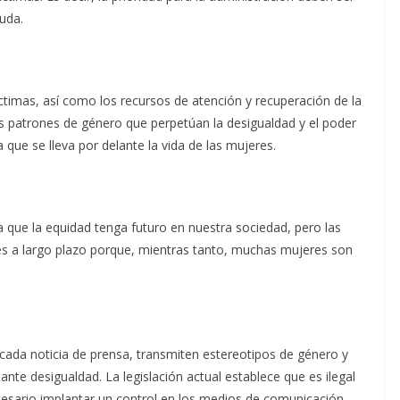
uda.
íctimas, así como los recursos de atención y recuperación de la
 patrones de género que perpetúan la desigualdad y el poder
 que se lleva por delante la vida de las mujeres.
a que la equidad tenga futuro en nuestra sociedad, pero las
es a largo plazo porque, mientras tanto, muchas mujeres son
, cada noticia de prensa, transmiten estereotipos de género y
nte desigualdad. La legislación actual establece que es ilegal
cesario implantar un control en los medios de comunicación,