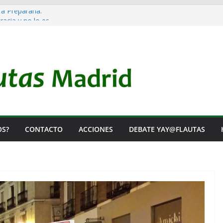
 a Prepararla.
acia y no lo es
l Rearme. Ni un Voto para la Guerra.
as Listas de Espera.
l de Iai@-Yay@flautas
OS?
CONTACTO
ACCIONES
DEBATE YAY@FLAUTAS