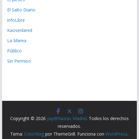
El Salto Diario
infoLibre
Kaosenlared
La Marea
Público
Sin Permiso
Copyright © 2026
yay@flautas Madrid
. Todos los derechos
reservados.
Tema:
ColorMag
por ThemeGrill. Funciona con
WordPress
.