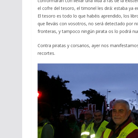
conformarán con llevar una vida a ras de la exis
el cofre del tesoro, el timonel les dirá: estaba ya 
El tesoro es todo lo que habéis aprendido, los libr
que lleváis con vosotros, no será detectado por n
fronteras, y tampoco ningún pirata os lo podrá nu
Contra piratas y corsarios, ayer nos manifestamos
recortes.