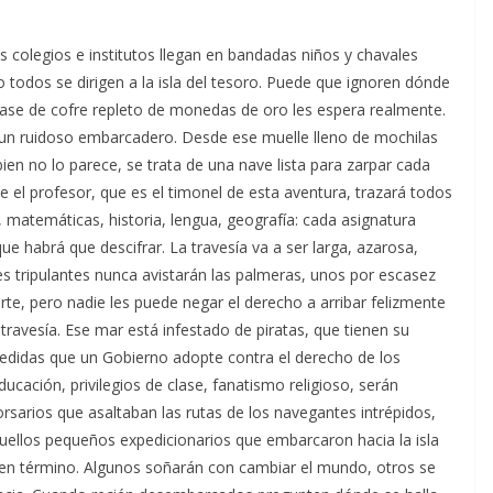
s colegios e institutos llegan en bandadas niños y chavales
 todos se dirigen a la isla del tesoro. Puede que ignoren dónde
clase de cofre repleto de monedas de oro les espera realmente.
n un ruidoso embarcadero. Desde ese muelle lleno de mochilas
ien no lo parece, se trata de una nave lista para zarpar cada
 el profesor, que es el timonel de esta aventura, trazará todos
s, matemáticas, historia, lengua, geografía: cada asignatura
e habrá que descifrar. La travesía va a ser larga, azarosa,
es tripulantes nunca avistarán las palmeras, unos por escasez
rte, pero nadie les puede negar el derecho a arribar felizmente
 travesía. Ese mar está infestado de piratas, que tienen su
medidas que un Gobierno adopte contra el derecho de los
ducación, privilegios de clase, fanatismo religioso, serán
orsarios que asaltaban las rutas de los navegantes intrépidos,
quellos pequeños expedicionarios que embarcaron hacia la isla
uen término. Algunos soñarán con cambiar el mundo, otros se