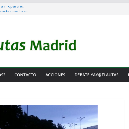
 a Prepararla.
acia y no lo es
l Rearme. Ni un Voto para la Guerra.
as Listas de Espera.
l de Iai@-Yay@flautas
OS?
CONTACTO
ACCIONES
DEBATE YAY@FLAUTAS