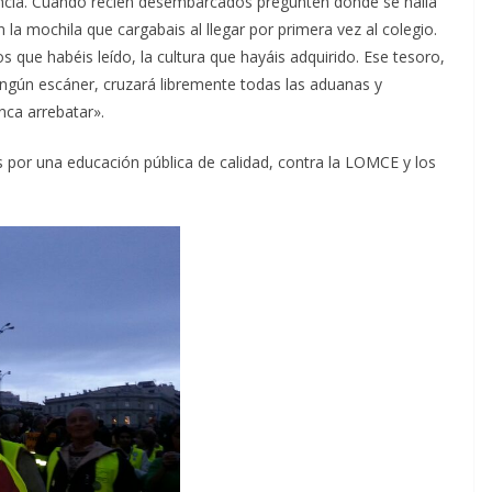
tencia. Cuando recién desembarcados pregunten dónde se halla
en la mochila que cargabais al llegar por primera vez al colegio.
os que habéis leído, la cultura que hayáis adquirido. Ese tesoro,
ingún escáner, cruzará libremente todas las aduanas y
nca arrebatar».
 por una educación pública de calidad, contra la LOMCE y los