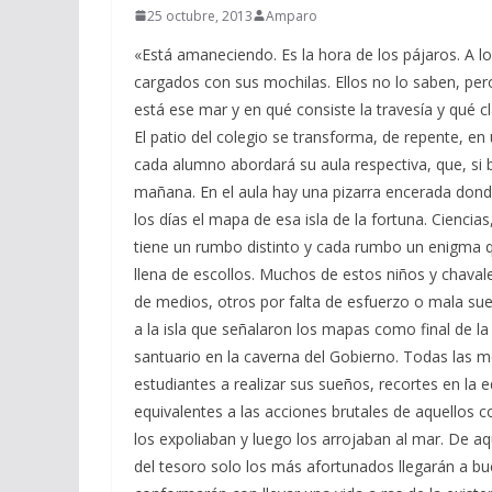
25 octubre, 2013
Amparo
«Está amaneciendo. Es la hora de los pájaros. A lo
cargados con sus mochilas. Ellos no lo saben, pero
está ese mar y en qué consiste la travesía y qué 
El patio del colegio se transforma, de repente, e
cada alumno abordará su aula respectiva, que, si b
mañana. En el aula hay una pizarra encerada donde
los días el mapa de esa isla de la fortuna. Ciencia
tiene un rumbo distinto y cada rumbo un enigma qu
llena de escollos. Muchos de estos niños y chaval
de medios, otros por falta de esfuerzo o mala sue
a la isla que señalaron los mapas como final de la
santuario en la caverna del Gobierno. Todas las 
estudiantes a realizar sus sueños, recortes en la e
equivalentes a las acciones brutales de aquellos c
los expoliaban y luego los arrojaban al mar. De a
del tesoro solo los más afortunados llegarán a b