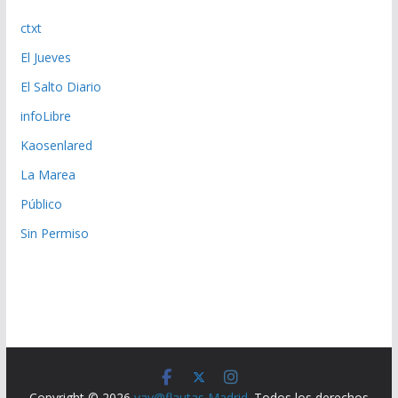
ctxt
El Jueves
El Salto Diario
infoLibre
Kaosenlared
La Marea
Público
Sin Permiso
Copyright © 2026
yay@flautas Madrid
. Todos los derechos