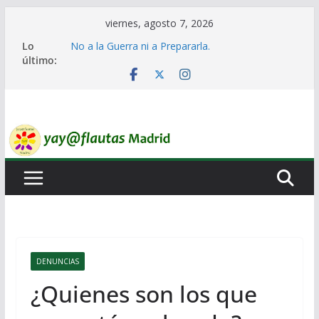
Saltar
viernes, agosto 7, 2026
al
Lo
No a la Guerra ni a Prepararla.
contenido
último:
Lo llaman democracia y no lo es
Ni un Euro para el Rearme. Ni un Voto para la
Guerra.
El Laberinto de las Listas de Espera.
Encuentro Estatal de Iai@-Yay@flautas
DENUNCIAS
¿Quienes son los que