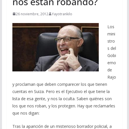
nos están robando?
26 noviembre, 2012
Yayotrankilo
Los
mini
stro
s del
Gobi
erno
de
Rajo
y proclaman que deben comparecer los que tienen
cuentas en Suiza. Pero es el Ejecutivo el que tiene la
lista de esa gente, y nos la oculta. Saben quiénes son
los que nos roban, y los protegen. Hay que reclamarles
que nos digan:
Tras la aparición de un misterioso borrador policial, a