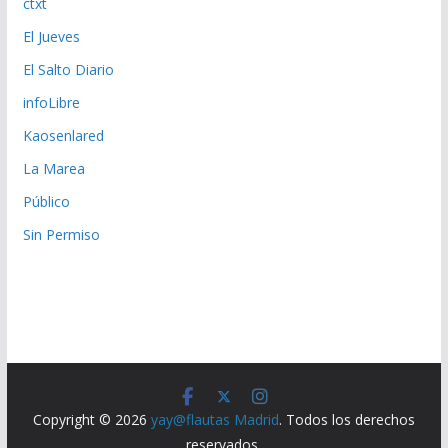
ctxt
El Jueves
El Salto Diario
infoLibre
Kaosenlared
La Marea
Público
Sin Permiso
Copyright © 2026
yay@flautas Madrid
. Todos los derechos
reservados.