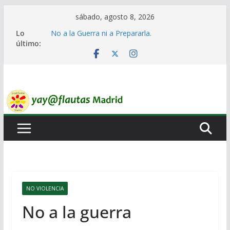
Saltar
sábado, agosto 8, 2026
al
Lo
No a la Guerra ni a Prepararla.
contenido
último:
Lo llaman democracia y no lo es
Ni un Euro para el Rearme. Ni un Voto para la
Guerra.
El Laberinto de las Listas de Espera.
Encuentro Estatal de Iai@-Yay@flautas
NO VIOLENCIA
No a la guerra