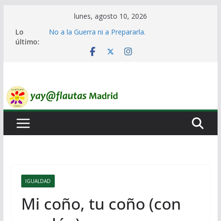
Saltar
lunes, agosto 10, 2026
al
Lo
No a la Guerra ni a Prepararla.
contenido
último:
Lo llaman democracia y no lo es
Ni un Euro para el Rearme. Ni un Voto para la
Guerra.
El Laberinto de las Listas de Espera.
Encuentro Estatal de Iai@-Yay@flautas
IGUALDAD
Mi coño, tu coño (con