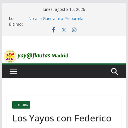
Saltar
lunes, agosto 10, 2026
al
Lo
No a la Guerra ni a Prepararla.
contenido
último:
Lo llaman democracia y no lo es
Ni un Euro para el Rearme. Ni un Voto para la
Guerra.
El Laberinto de las Listas de Espera.
Encuentro Estatal de Iai@-Yay@flautas
CULTURA
Los Yayos con Federico