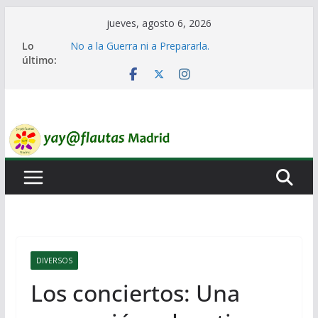
Saltar
jueves, agosto 6, 2026
al
Lo
No a la Guerra ni a Prepararla.
contenido
último:
Lo llaman democracia y no lo es
Ni un Euro para el Rearme. Ni un Voto para la
Guerra.
El Laberinto de las Listas de Espera.
Encuentro Estatal de Iai@-Yay@flautas
DIVERSOS
Los conciertos: Una