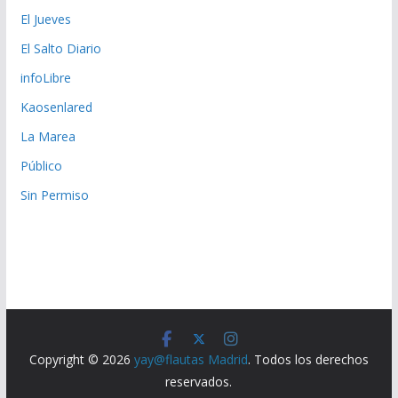
El Jueves
El Salto Diario
infoLibre
Kaosenlared
La Marea
Público
Sin Permiso
Copyright © 2026
yay@flautas Madrid
. Todos los derechos
reservados.