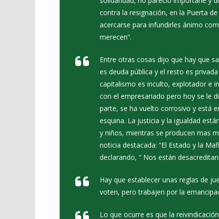
solidaridad, no pareció importarle y
contra la resignación, en la Puerta d
acercarse para infundirles ánimo como
merecen”.
Entre otras cosas dijo que hay que s
es deuda pública y el resto es priva
capitalismo es inculto, explotador e
con el empresariado pero hoy se le d
parte, se ha vuelto corrosivo y está e
esquina. La justicia y la igualdad es
y niños, mientras se producen mas mi
noticia destacada: “El Estado y la Maf
declarando, “ Nos están desacredita
Hay que establecer unas reglas de jueg
voten, pero trabajen por la emancipac
Lo que ocurre es que la reivindicació