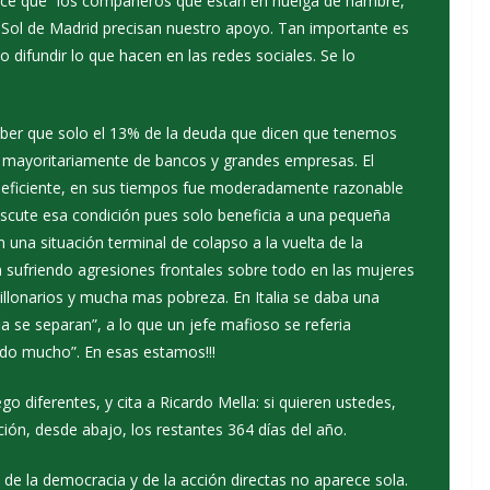
 dice que “los compañeros que están en huelga de hambre,
e Sol de Madrid precisan nuestro apoyo. Tan importante es
 difundir lo que hacen en las redes sociales. Se lo
aber que solo el 13% de la deuda que dicen que tenemos
da mayoritariamente de bancos y grandes empresas. El
 ineficiente, en sus tiempos fue moderadamente razonable
iscute esa condición pues solo beneficia a una pequeña
n una situación terminal de colapso a la vuelta de la
tán sufriendo agresiones frontales sobre todo en las mujeres
llonarios y mucha mas pobreza. En Italia se daba una
ia se separan”, a lo que un jefe mafioso se referia
ndo mucho”. En esas estamos!!!
o diferentes, y cita a Ricardo Mella: si quieren ustedes,
ión, desde abajo, los restantes 364 días del año.
n de la democracia y de la acción directas no aparece sola.