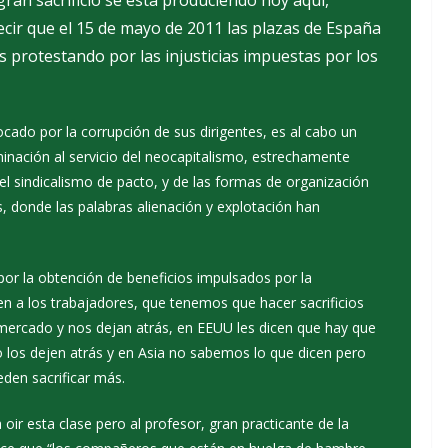
ran sacrificio se está produciendo hoy aquí,
ir que el 15 de mayo de 2011 las plazas de España
s protestando por las injusticias impuestas por los
ocado por la corrupción de sus dirigentes, es al cabo un
minación al servicio del neocapitalismo, estrechamente
el sindicalismo de pacto, y de las formas de organización
s, donde las palabras alienación y explotación han
or la obtención de beneficios impulsados por la
en a los trabajadores, que tenemos que hacer sacrificios
mercado y nos dejan atrás, en EEUU les dicen que hay que
o los dejen atrás y en Asia no sabemos lo que dicen pero
eden sacrificar más.
ir esta clase pero al profesor, gran practicante de la