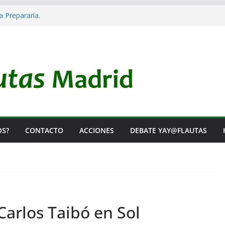
a Prepararla.
cia y no lo es
l Rearme. Ni un Voto para la Guerra.
s Listas de Espera.
 de Iai@-Yay@flautas
OS?
CONTACTO
ACCIONES
DEBATE YAY@FLAUTAS
Carlos Taibó en Sol