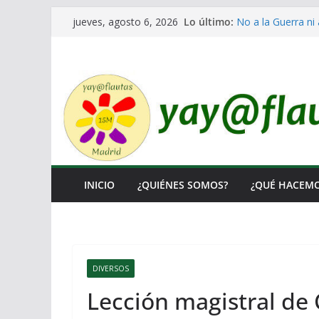
Saltar
Lo último:
No a la Guerra ni 
jueves, agosto 6, 2026
al
Lo llaman democra
Ni un Euro para e
contenido
El Laberinto de la
Encuentro Estatal
INICIO
¿QUIÉNES SOMOS?
¿QUÉ HACEM
DIVERSOS
Lección magistral de 