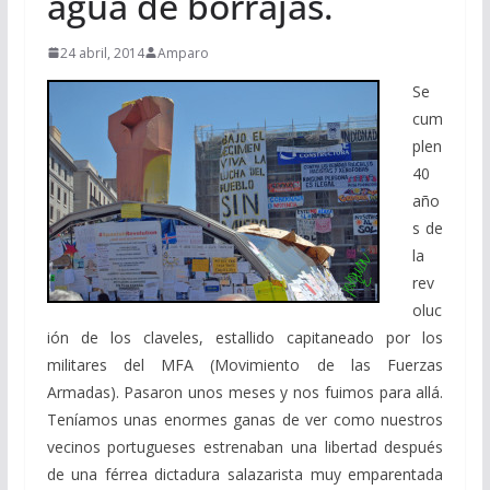
agua de borrajas.
24 abril, 2014
Amparo
Se
cum
plen
40
año
s de
la
rev
oluc
ión de los claveles, estallido capitaneado por los
militares del MFA (Movimiento de las Fuerzas
Armadas). Pasaron unos meses y nos fuimos para allá.
Teníamos unas enormes ganas de ver como nuestros
vecinos portugueses estrenaban una libertad después
de una férrea dictadura salazarista muy emparentada