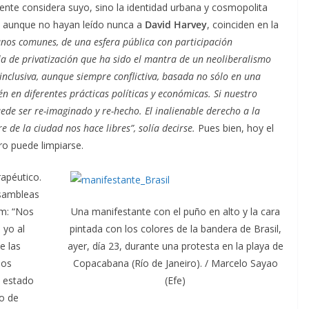
ente considera suyo, sino la identidad urbana y cosmopolita
, aunque no hayan leído nunca a
David Harvey
, coinciden en la
anos comunes, de una esfera pública con participación
a de privatización que ha sido el mantra de un neoliberalismo
clusiva, aunque siempre conflictiva, basada no sólo en una
n en diferentes prácticas políticas y económicas. Si nuestro
e ser re-imaginado y re-hecho. El inalienable derecho a la
re de la ciudad nos hace libres”, solía decirse.
Pues bien, hoy el
o puede limpiarse.
rapéutico.
asambleas
Una manifestante con el puño en alto y la cara
im: “Nos
pintada con los colores de la bandera de Brasil,
 yo al
ayer, día 23, durante una protesta en la playa de
e las
Copacabana (Río de Janeiro). / Marcelo Sayao
los
(Efe)
n estado
to de