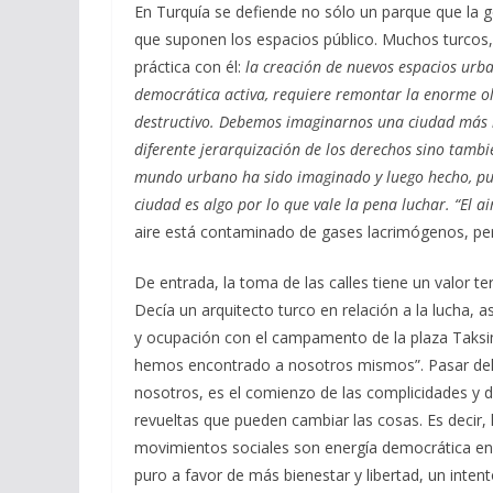
En Turquía se defiende no sólo un parque que la g
que suponen los espacios público. Muchos turcos
práctica con él:
la creación de nuevos espacios urb
democrática activa, requiere remontar la enorme ol
destructivo. Debemos imaginarnos una ciudad más in
diferente jerarquización de los derechos sino tambié
mundo urbano ha sido imaginado y luego hecho, pued
ciudad es algo por lo que vale la pena luchar. “El ai
aire está contaminado de gases lacrimógenos, per
De entrada, la toma de las calles tiene un valor te
Decía un arquitecto turco en relación a la lucha, 
y ocupación con el campamento de la plaza Taks
hemos encontrado a nosotros mismos”. Pasar del
nosotros, es el comienzo de las complicidades y d
revueltas que pueden cambiar las cosas. Es decir, 
movimientos sociales son energía democrática e
puro a favor de más bienestar y libertad, un inten