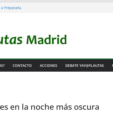
 a Prepararla.
acia y no lo es
el Rearme. Ni un Voto para la Guerra.
as Listas de Espera.
l de Iai@-Yay@flautas
OS?
CONTACTO
ACCIONES
DEBATE YAY@FLAUTAS
tes en la noche más oscura