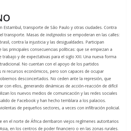
NO
en Estambul, transporte de Sâo Paulo y otras ciudades. Contra
 del transporte. Masas de
indignados
se empoderan en las calles:
sil, contra la injusticia y las desigualdades. Participan
 las principales consecuencias políticas: que se empiezan a
e trabajo y de expectativas para el siglo XXI. Una nueva forma
 tradicional. No cuentan con el apoyo de los partidos
ios ni recursos económicos, pero son capaces de ocupar
obiernos desconcertados. No ceden ante la represión, que
ar con ellos, generando dinámicas de acción-reacción de difícil
tilizan los nuevos medios de comunicación y las redes sociales
 salido de Facebook y han hecho temblara a los palacios.
violentas de pequeños sectores, a veces con infiltración policial.
 en el norte de África derribaron viejos regímenes autoritarios
Asia, en los centros de poder financiero o en las zonas rurales.