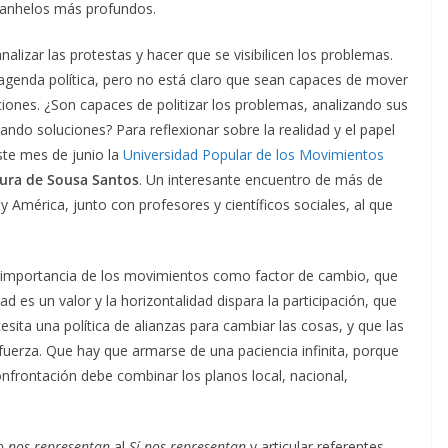
s anhelos más profundos.
alizar las protestas y hacer que se visibilicen los problemas.
 agenda política, pero no está claro que sean capaces de mover
ituciones. ¿Son capaces de politizar los problemas, analizando sus
ndo soluciones? Para reflexionar sobre la realidad y el papel
ste mes de junio la
Universidad Popular de los Movimientos
ura de Sousa Santos
. Un interesante encuentro de más de
 América, junto con profesores y científicos sociales, al que
 importancia de los movimientos como factor de cambio, que
ad es un valor y la horizontalidad dispara la participación, que
cesita una política de alianzas para cambiar las cosas, y que las
uerza. Que hay que armarse de una paciencia infinita, porque
confrontación debe combinar los planos local, nacional,
 nos representan
al
Sí nos representan
y articular referentes