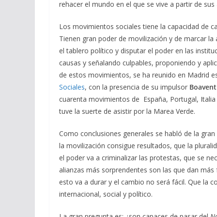
rehacer el mundo en el que se vive a partir de su
Los movimientos sociales tiene la capacidad de can
Tienen gran poder de movilización y de marcar la
el tablero político y disputar el poder en las inst
causas y señalando culpables, proponiendo y aplica
de estos movimientos, se ha reunido en Madrid e
Sociales
, con la presencia de su impulsor
Boavent
cuarenta movimientos de España, Portugal, Italia y
tuve la suerte de asistir por la Marea Verde.
Como conclusiones generales se habló de la gran
la movilización consigue resultados, que la pluralid
el poder va a criminalizar las protestas, que se ne
alianzas más sorprendentes son las que dan más f
esto va a durar y el cambio no será fácil. Que la 
internacional, social y político.
La gran pregunta es: ¿son capaces de pasar del
No