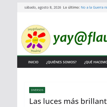
Saltar
Lo último:
No a la Guerra ni
sábado, agosto 8, 2026
al
Lo llaman democr
Ni un Euro para 
contenido
El Laberinto de l
Encuentro Estata
INICIO
¿QUIÉNES SOMOS?
¿QUÉ HACEM
DIVERSOS
Las luces más brillan