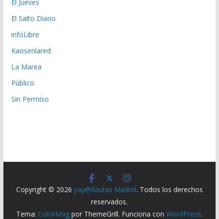
El Jueves
El Salto Diario
infoLibre
Kaosenlared
La Marea
Público
Sin Permiso
Copyright © 2026
yay@flautas Madrid
. Todos los derechos
reservados.
Tema:
ColorMag
por ThemeGrill. Funciona con
WordPress
.