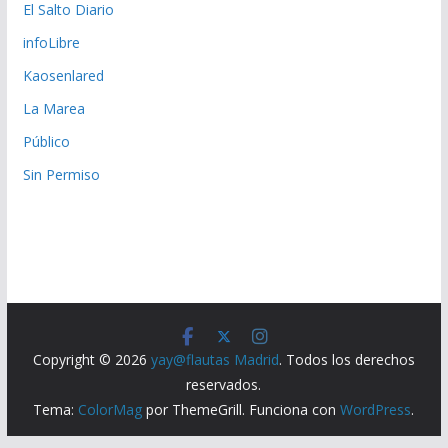
El Salto Diario
infoLibre
Kaosenlared
La Marea
Público
Sin Permiso
Copyright © 2026
yay@flautas Madrid
. Todos los derechos
reservados.
Tema:
ColorMag
por ThemeGrill. Funciona con
WordPress
.