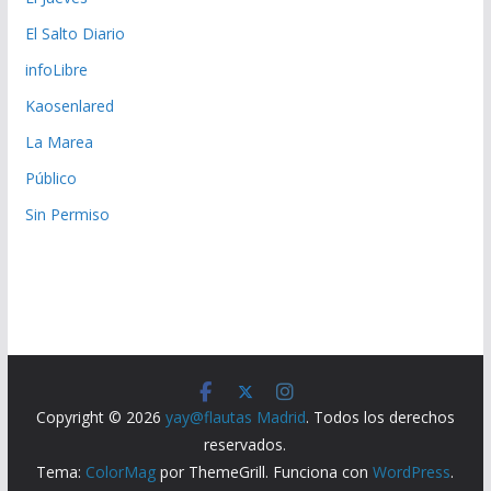
El Salto Diario
infoLibre
Kaosenlared
La Marea
Público
Sin Permiso
Copyright © 2026
yay@flautas Madrid
. Todos los derechos
reservados.
Tema:
ColorMag
por ThemeGrill. Funciona con
WordPress
.