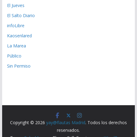
El Jueves
El Salto Diario
infoLibre
Kaosenlared
La Marea
Público
Sin Permiso
Copyright © 2026
yay@flautas Madrid
. Todos los derechos
reservados.