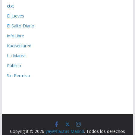
ctxt
El Jueves
El Salto Diario
infoLibre
Kaosenlared
La Marea
Público
Sin Permiso
Copyright © 2026
yay@flautas Madrid
. Todos los derechos