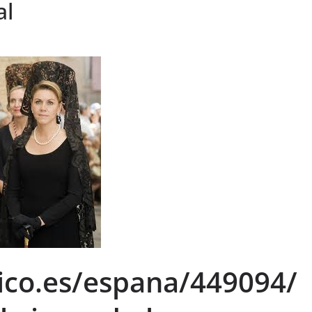
al
ico.es/espana/449094/