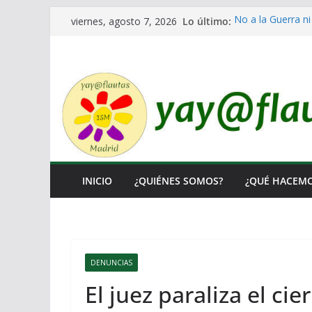
Saltar
Lo último:
No a la Guerra ni
viernes, agosto 7, 2026
al
Lo llaman democr
Ni un Euro para e
contenido
El Laberinto de l
Encuentro Estata
INICIO
¿QUIÉNES SOMOS?
¿QUÉ HACEM
DENUNCIAS
El juez paraliza el cie