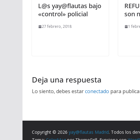
L@s yay@flautas bajo
REFU
«control» policial
son n
27 febrero, 2018
1 febr
Deja una respuesta
Lo siento, debes estar
conectado
para publica
Copyright © 2026
yay@flautas Madrid
. Todos los de
Tema:
ColorMag
por ThemeGrill. Funciona con
Word