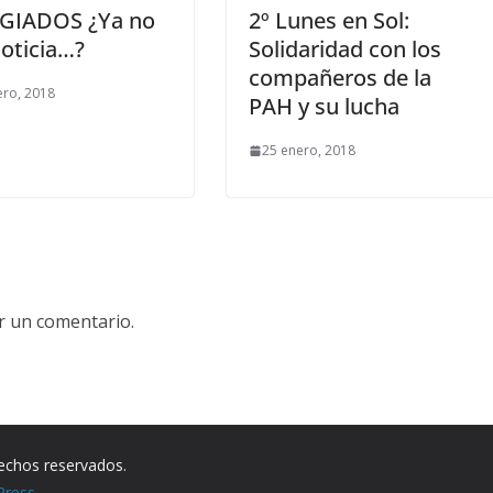
GIADOS ¿Ya no
2º Lunes en Sol:
oticia…?
Solidaridad con los
compañeros de la
ero, 2018
PAH y su lucha
25 enero, 2018
r un comentario.
rechos reservados.
Press
.