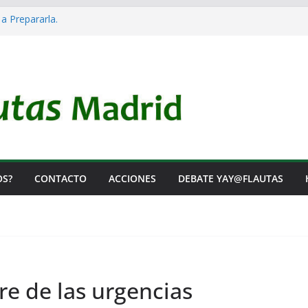
 a Prepararla.
acia y no lo es
l Rearme. Ni un Voto para la Guerra.
as Listas de Espera.
l de Iai@-Yay@flautas
OS?
CONTACTO
ACCIONES
DEBATE YAY@FLAUTAS
rre de las urgencias